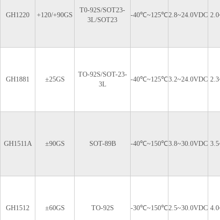
T0-92S/SOT23-
GH1220
+120/+90GS
-40℃~125℃
2.8~24.0VDC
2.
3L/SOT23
TO-92S/SOT-23-
GH1881
±25GS
-40℃~125℃
3.2~24.0VDC
2.
3L
GH1511A
±90GS
SOT-89B
-40℃~150℃
3.8~30.0VDC
3.
GH1512
±60GS
TO-92S
-30℃~150℃
2.5~30.0VDC
4.