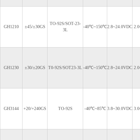
TO-92S/SOT-23-
GH1210
±45/±30GS
-40℃~150℃
2.8~24.0VDC
2.
3L
GH1230
±30/±20GS
T0-92S/SOT23-3L
-40℃~150℃
2.8~24.0VDC
2.
GH3144
+20/+240GS
TO-92S
-40℃~85℃
3.8~30.0VDC
3.