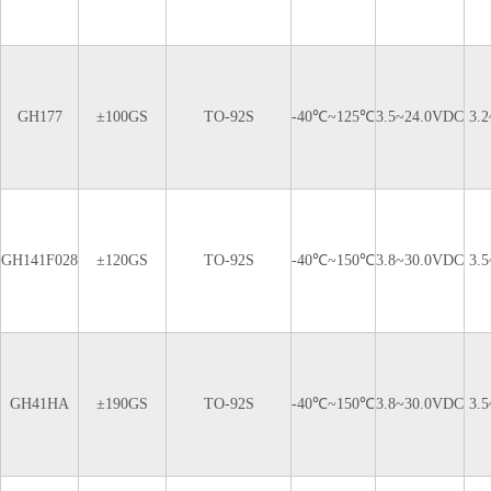
GH177
±100GS
TO-92S
-40℃~125℃
3.5~24.0VDC
3.
GH141F028
±120GS
TO-92S
-40℃~150℃
3.8~30.0VDC
3.
GH41HA
±190GS
TO-92S
-40℃~150℃
3.8~30.0VDC
3.