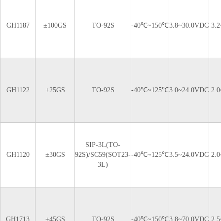
GH1187
±100GS
TO-92S
-40℃~150℃
3.8~30.0VDC
3.
GH1122
±25GS
TO-92S
-40℃~125℃
3.0~24.0VDC
2.
SIP-3L(TO-
GH1120
±30GS
92S)/SC59(SOT23-
-40℃~125℃
3.5~24.0VDC
2.
3L)
GH1713
±45GS
TO-92S
-40℃~150℃
3.8~70.0VDC
2.