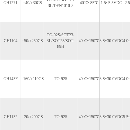
GH1271
+40/+30GS
-40℃~85℃
1.5~5.5VDC
2.
3L/DFN1010-3
TO-92S/SOT23-
GH1104
+50/+250GS
3L/SOT23/SOT-
-40℃~150℃
3.8~30.0VDC
4.0
89B
GH143F
+160/+110GS
TO-92S
-40℃~150℃
3.8~30.0VDC
4.0
GH1132
+20/+200GS
TO-92S
-40℃~150℃
3.8~30.0VDC
5.5